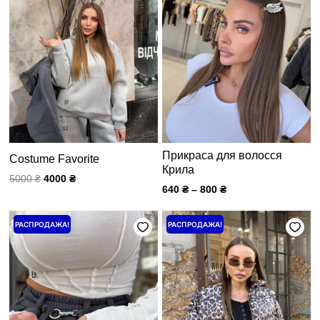
800 ₴
Прикраса для волосся
Costume Favorite
Крила
5000
₴
4000
₴
640
₴
–
800
₴
Первоначальная
Текущая
Первоначальная
Текущая
РАСПРОДАЖА!
РАСПРОДАЖА!
цена
цена:
цена
цена:
составляла
2000 ₴.
составляла
3200 ₴.
2500 ₴.
4000 ₴.