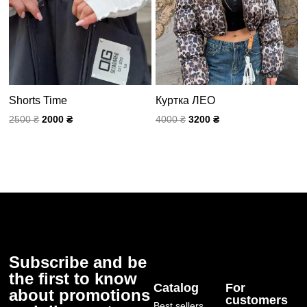
Shorts Time
Куртка ЛЕО
2500
₴
2000
₴
4000
₴
3200
₴
Subscribe and be
the first to know
Catalog
For
about promotions
customers
Best sellers