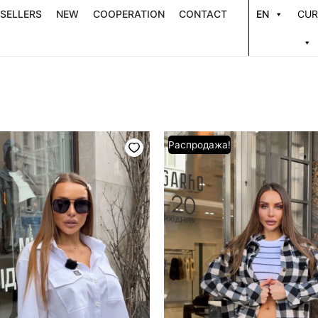
 SELLERS
NEW
COOPERATION
CONTACT
EN
CUR
Первоначальная
Текущая
Распродажа!
цена
цена:
составляла
2800 ₴.
3500 ₴.