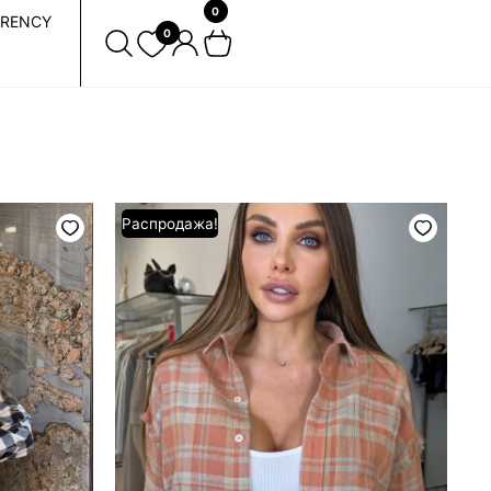
0
RENCY
0
Первоначальная
Текущая
Распродажа!
цена
цена:
составляла
3600 ₴.
4500 ₴.