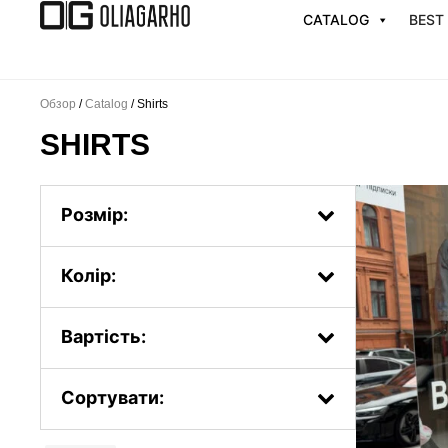
Перейти
CATALOG
BEST
к
содержимому
Обзор
/
Catalog
/ Shirts
SHIRTS
Розмір:
One Size
Колір:
XS
S
M
Вартість:
L
Сортувати:
Popularity.