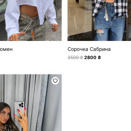
Люмен
Сорочка Сабрина
3500
₴
2800
₴