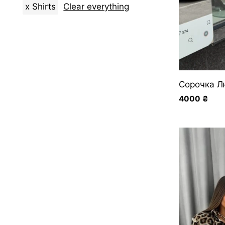
x
Shirts
Clear everything
First, the new ones
By price: from less to more
By price: from more to less
Сорочка 
4000
₴