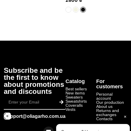
2800
₴
Subscribe and be
the first to know
Catalog
For
about promotions
customers
Best sellers
and discounts
New items
Personal
Submit
Sweaters
account
Sweatshirts
Our production
Coveralls
About us
Vests
Returns and
exchanges
support@oliagarho.com.ua
Contacts