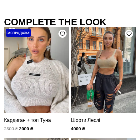
COMPLETE THE LOOK
Первоначальная
Текущая
РАСПРОДАЖА!
цена
цена:
составляла
2000 ₴.
2500 ₴.
Кардиган + топ Туна
Шорти Леслі
2500
₴
2000
₴
4000
₴