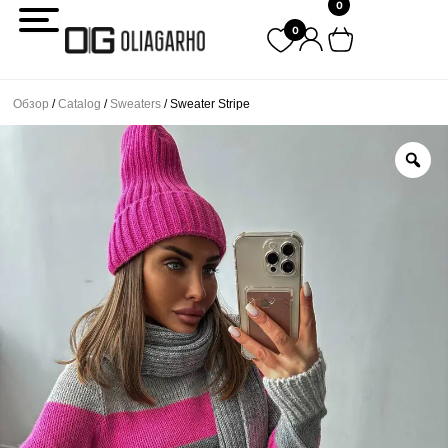
0
Перейти
0
к
содержимому
Обзор
/
Catalog
/
Sweaters
/ Sweater Stripe