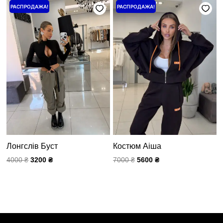
Первоначальная
Текущая
Первоначальная
Текущая
РАСПРОДАЖА!
РАСПРОДАЖА!
цена
цена:
цена
цена:
составляла
3200 ₴.
составляла
5600 ₴.
4000 ₴.
7000 ₴.
Лонгслів Буст
Костюм Аіша
4000
₴
3200
₴
7000
₴
5600
₴