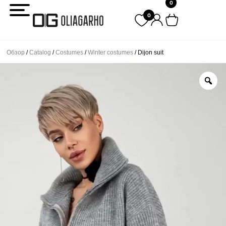
0
Перейти
0
к
содержимому
Обзор
/
Catalog
/
Costumes
/
Winter costumes
/ Dijon suit