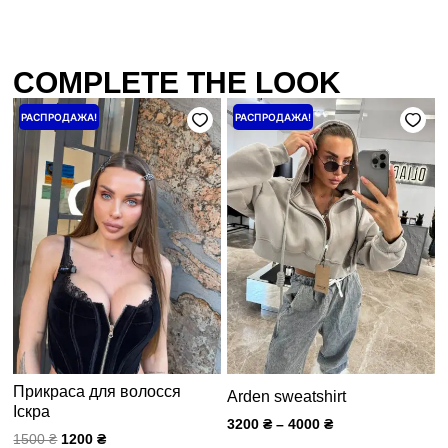
COMPLETE THE LOOK
Первоначальная
Текущая
Price
РАСПРОДАЖА!
РАСПРОДАЖА!
цена
цена:
range:
составляла
1200 ₴.
3200 ₴
1500 ₴.
through
4000 ₴
Прикраса для волосся
Arden sweatshirt
Іскра
3200
₴
–
4000
₴
1500
₴
1200
₴