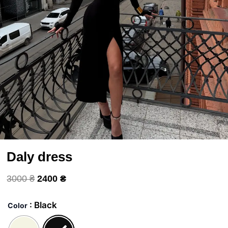
Daly dress
Первоначальная
Текущая
3000
₴
2400
₴
цена
цена:
Сукня
Дейлі
составляла
2400 ₴.
: Black
Color
quantity
3000 ₴.