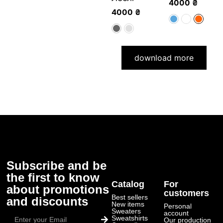
4000
₴
4000
₴
download more
Subscribe and be
the first to know
Catalog
For
about promotions
customers
Best sellers
and discounts
New items
Personal
Submit
Sweaters
account
Sweatshirts
Our production