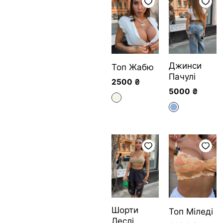
Джинси
Топ Жабю
Пачулі
2500
₴
5000
₴
Шорти
Топ Міледі
Леслі