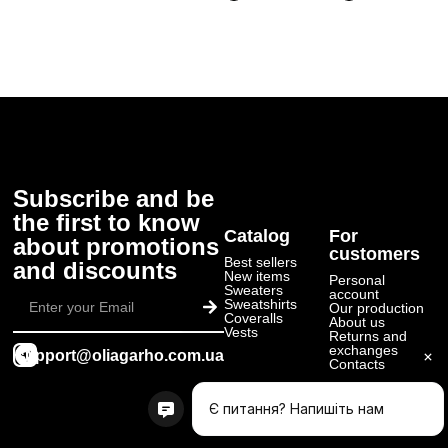
Subscribe and be
the first to know
Catalog
For
about promotions
customers
Best sellers
and discounts
New items
Personal
Submit
Sweaters
account
Sweatshirts
Our production
Coveralls
About us
Vests
Returns and
exchanges
support@oliagarho.com.ua
Contacts