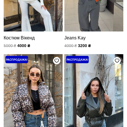
Костюм Вікенд
Jeans Kay
5000
₴
4000
₴
4000
₴
3200
₴
Первоначальная
Текущая
Первоначальная
Текущая
РАСПРОДАЖА!
РАСПРОДАЖА!
цена
цена:
цена
цена:
составляла
3200 ₴.
составляла
4400 ₴.
4000 ₴.
5500 ₴.