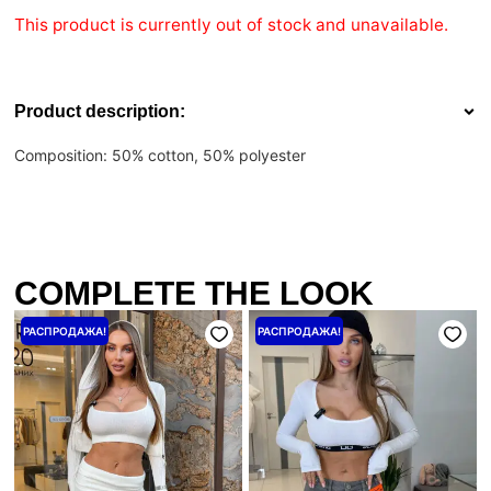
This product is currently out of stock and unavailable.
Product description:
Composition: 50% cotton, 50% polyester
COMPLETE THE LOOK
Первоначальная
Текущая
Первоначальная
Текущая
РАСПРОДАЖА!
РАСПРОДАЖА!
цена
цена:
цена
цена:
составляла
4000 ₴.
составляла
3200 ₴.
5000 ₴.
4000 ₴.