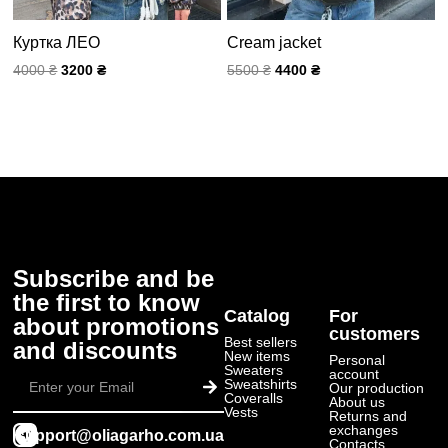
Куртка ЛЕО
Cream jacket
4000
₴
3200
₴
5500
₴
4400
₴
Subscribe and be
the first to know
Catalog
For
about promotions
customers
Best sellers
and discounts
New items
Personal
Submit
Sweaters
account
Sweatshirts
Our production
Coveralls
About us
Vests
Returns and
exchanges
support@oliagarho.com.ua
Contacts