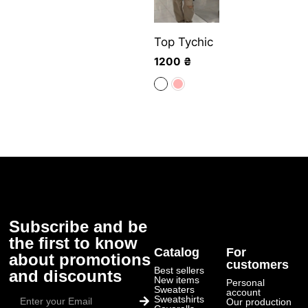
Top Tychic
1200
₴
Subscribe and be
the first to know
Catalog
For
about promotions
customers
Best sellers
and discounts
New items
Personal
Submit
Sweaters
account
Sweatshirts
Our production