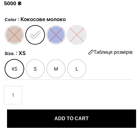
5000
₴
Костюм
Блексі
: Кокосове молоко
Color
quantity
Таблиця розмірів
: XS
Size.
XS
S
M
L
ADD TO CART