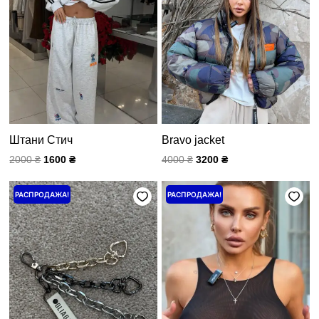
Штани Стич
Bravo jacket
2000
₴
1600
₴
4000
₴
3200
₴
Первоначальная
Текущая
Первоначальная
Текущая
РАСПРОДАЖА!
РАСПРОДАЖА!
цена
цена:
цена
цена:
составляла
400 ₴.
составляла
2800 ₴.
500 ₴.
3500 ₴.