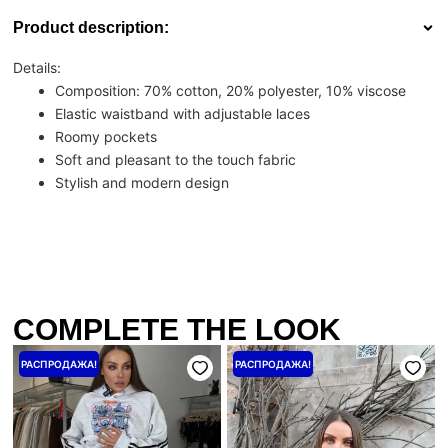
Product description:
Details:
Composition: 70% cotton, 20% polyester, 10% viscose
Elastic waistband with adjustable laces
Roomy pockets
Soft and pleasant to the touch fabric
Stylish and modern design
COMPLETE THE LOOK
Первоначальная
Текущая
Первоначальная
Текущая
РАСПРОДАЖА!
РАСПРОДАЖА!
цена
цена:
цена
цена:
составляла
1600 ₴.
составляла
3200 ₴.
2000 ₴.
4000 ₴.