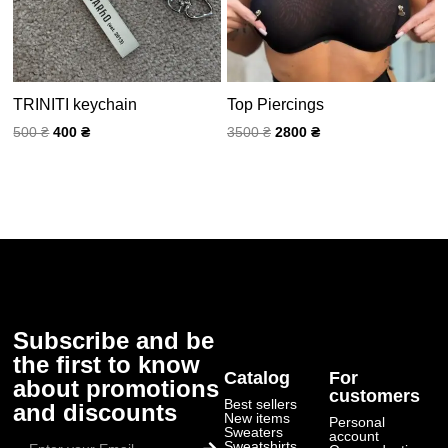
TRINITI keychain
Top Piercings
500
₴
400
₴
3500
₴
2800
₴
Subscribe and be
the first to know
Catalog
For
about promotions
customers
Best sellers
and discounts
New items
Personal
Send
Sweaters
account
Sweatshirts